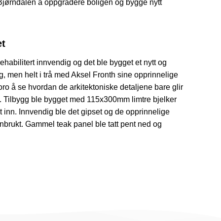
 Bjørndalen å oppgradere boligen og bygge nytt
t
rehabilitert innvendig og det ble bygget et nytt og
, men helt i trå med Aksel Fronth sine opprinnelige
oro å se hvordan de arkitektoniske detaljene bare glir
e. Tilbygg ble bygget med 115x300mm limtre bjelker
 inn. Innvendig ble det gipset og de opprinnelige
nbrukt. Gammel teak panel ble tatt pent ned og