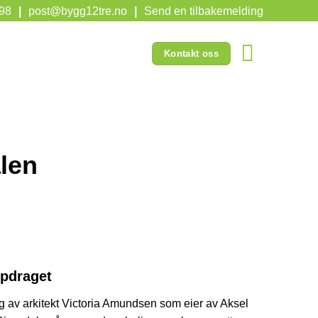
598
|
post@bygg12tre.no
|
Send en tilbakemelding
Kontakt oss
len
pdraget
ag av arkitekt Victoria Amundsen som eier av Aksel