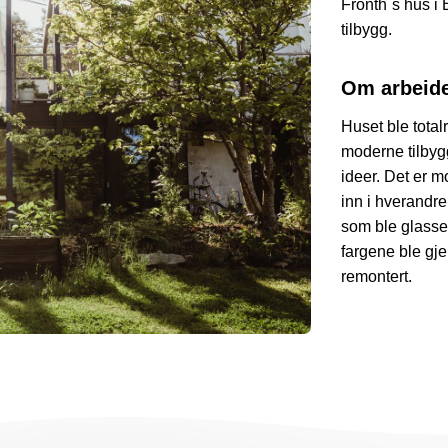
Fronth´s hus i
tilbygg.
Om arbeide
Huset ble total
moderne tilbygg
ideer. Det er m
inn i hverandr
som ble glasset
fargene ble gje
remontert.