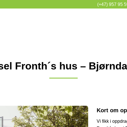
(+47) 957 95 
sel Fronth´s hus – Bjørnda
Kort om op
Vi fikk i oppdr